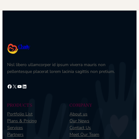
Charity
Nisl libero ullamcorper id ipsum viverra mauris non
pellentesque placerat lorem lacinia sagittis non pretium.
Facebook
X
YouTube
LinkedIn
PRODUCTS
COMPANY
Portfolio List
About us
Plans & Pricing
Our News
Services
Contact Us
Partners
Meet Our Team